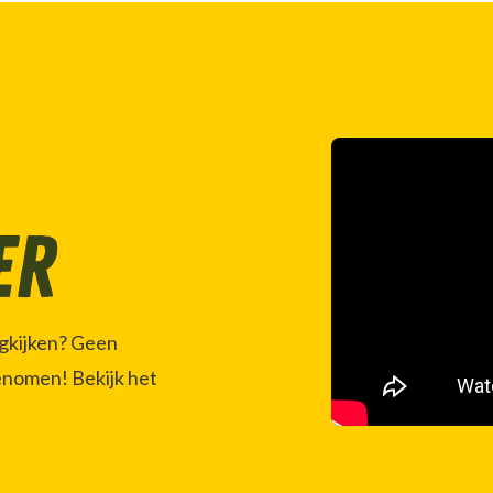
er
ugkijken? Geen
enomen! Bekijk het