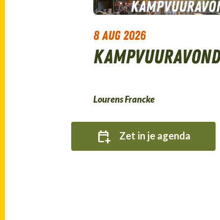
kampvuuravo
8 aug 2026
Kampvuuravon
Lourens Francke
Zet in je agenda