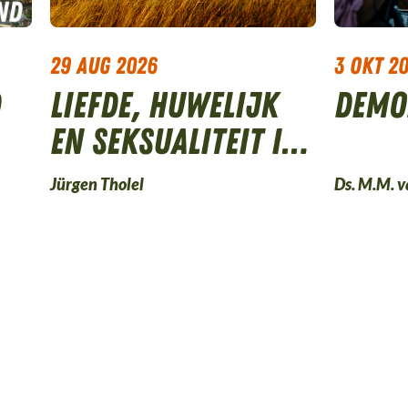
nd
29 aug 2026
3 okt 2
d
Liefde, huwelijk
Demo
en seksualiteit in
Bijbels licht
Jürgen Tholel
Ds. M.M. 