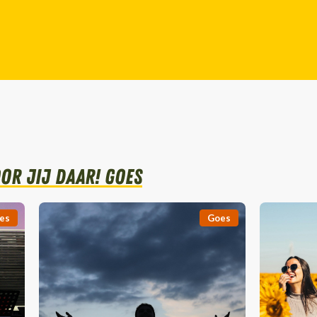
or Jij daar! Goes
es
Goes