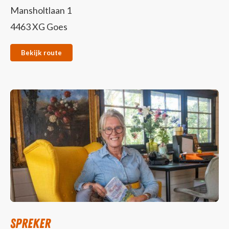
Mansholtlaan 1
4463 XG Goes
Bekijk route
Spreker