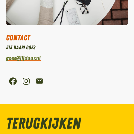
Contact
Jij daar! Goes
goes@jijdaar.nl
Terugkijken