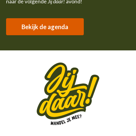
naar de volgende
Jij daar!
avond!
Bekijk de agenda