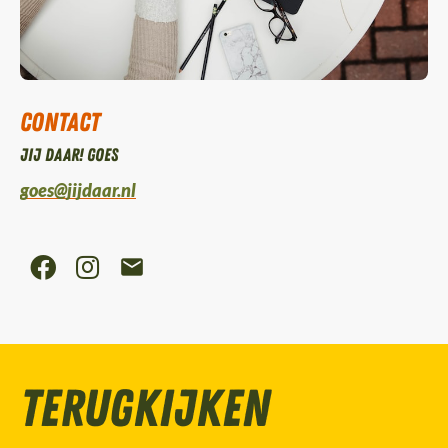
Contact
Jij daar! Goes
goes@jijdaar.nl
Terugkijken