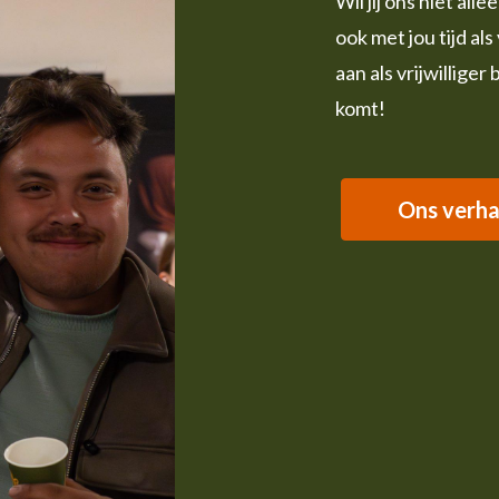
Wil jij ons niet al
ook met jou tijd als
aan als vrijwilliger 
komt!
Ons verha