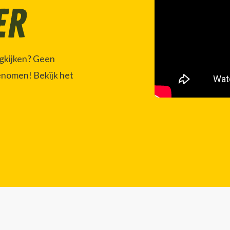
er
ugkijken? Geen
enomen! Bekijk het