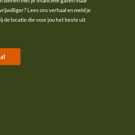
leen dienen met je financiële gaven maar
 vrijwilliger? Lees ons verhaal en meld je
bij de locatie die voor jou het beste uit
al