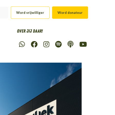
Word vrijwilliger
Word donateur
Over Jij daar!