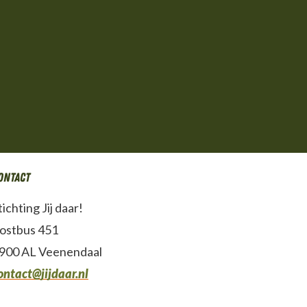
ontact
tichting Jij daar!
ostbus 451
900 AL Veenendaal
ontact@jijdaar.nl