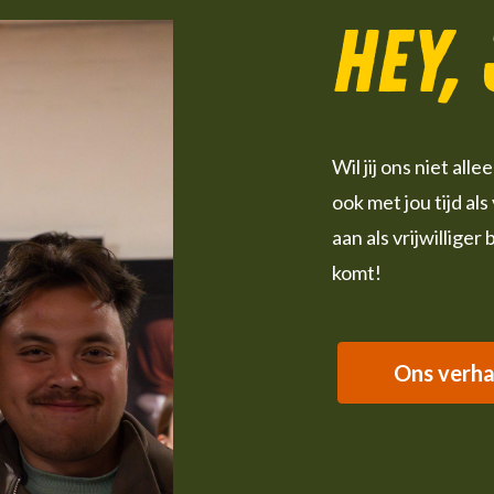
Hey,
Wil jij ons niet al
ook met jou tijd als
aan als vrijwilliger 
komt!
Ons verha