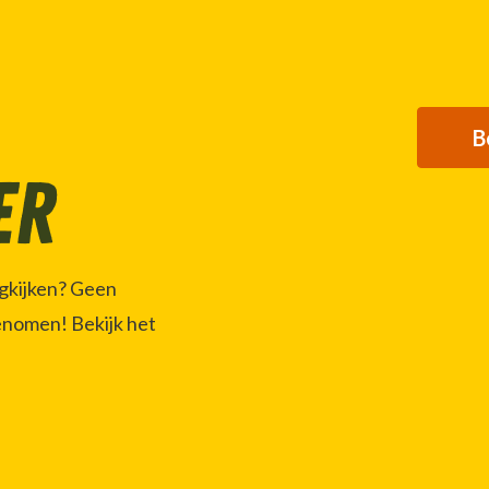
B
er
ugkijken? Geen
enomen! Bekijk het