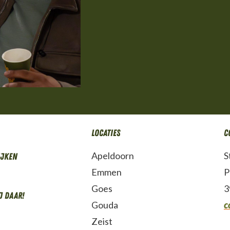
Locaties
C
Apeldoorn
S
ijken
Emmen
P
Goes
3
j daar!
Gouda
c
Zeist