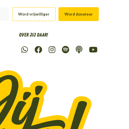
Word vrijwilliger
Word donateur
Over Jij daar!