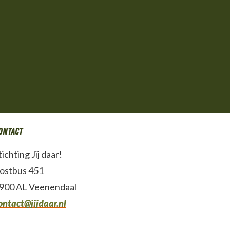
ontact
tichting Jij daar!
ostbus 451
900 AL Veenendaal
ontact@jijdaar.nl