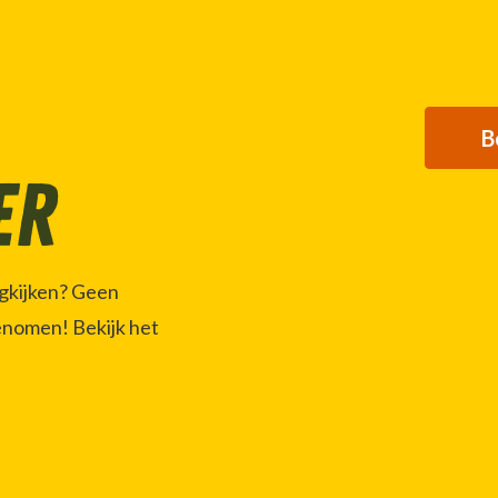
B
er
ugkijken? Geen
enomen! Bekijk het