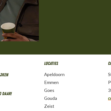
Locaties
C
Apeldoorn
S
ijken
Emmen
P
Goes
3
j daar!
Gouda
c
Zeist