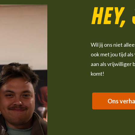
Hey,
Wil jij ons niet al
ook met jou tijd als
aan als vrijwilliger 
komt!
Ons verha