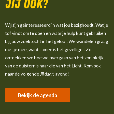
jij ook?
Wij zijn geïnteresseerd in wat jou bezighoudt. Wat je
tof vindt om te doen en waar je hulp kunt gebruiken
bij jouw zoektocht in het geloof. We wandelen graag
met je mee, want samen is het gezelliger. Zo
ontdekken we hoe we overgaan van het koninkrijk
van de duisternis naar die van het Licht. Kom ook
naar de volgende
Jij daar!
avond!
Bekijk de agenda