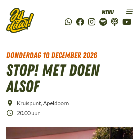
donderdag 10 december 2026
Stop! met doen
alsof
Kruispunt, Apeldoorn
20.00 uur