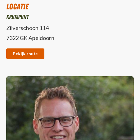
Locatie
Kruispunt
Zilverschoon 114
7322 GK Apeldoorn
Bekijk route