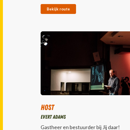
Bekijk route
Host
Evert Adams
Gastheer en bestuurder bij Jij daar!