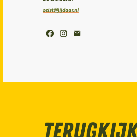
zeist@jijdaar.nl
Terugkij