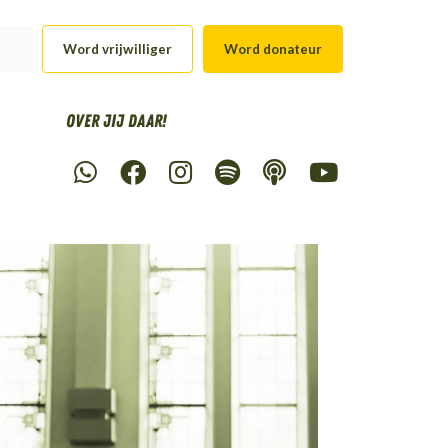
Word vrijwilliger
Word donateur
Over Jij daar!