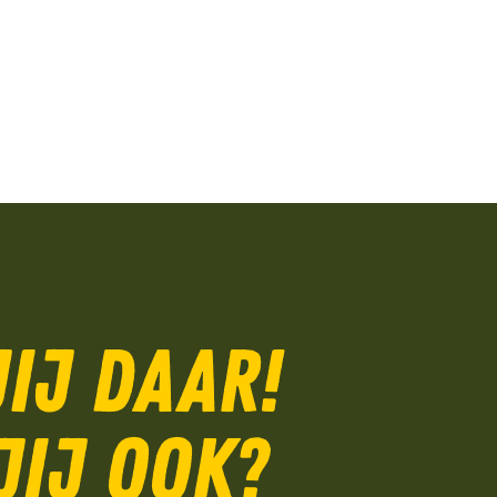
jij daar!
jij ook?