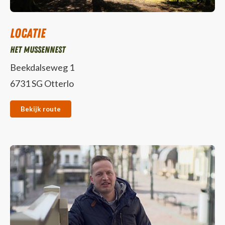
Locatie
Het Mussennest
Beekdalseweg 1
6731 SG Otterlo
Bekijk route