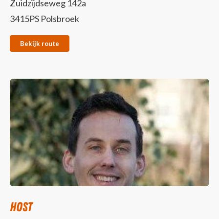
Zuidzijdseweg 142a
3415PS Polsbroek
Bekijk route
Host