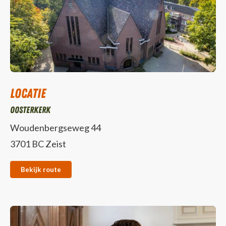
Locatie
Oosterkerk
Woudenbergseweg 44
3701 BC Zeist
Bekijk route