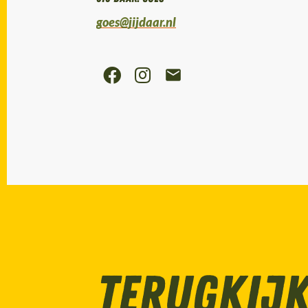
goes@jijdaar.nl
Terugkij