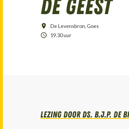
de Geest
De Levensbron, Goes
19.30 uur
lezing door Ds. B.J.P. de 