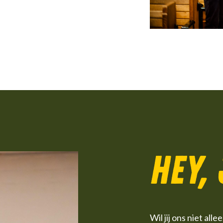
Hey,
Wil jij ons niet al