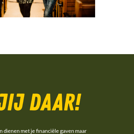
 jij daar!
leen dienen met je financiële gaven maar